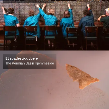
Et spadestik dybere
The Permian Basin Hjemmeside