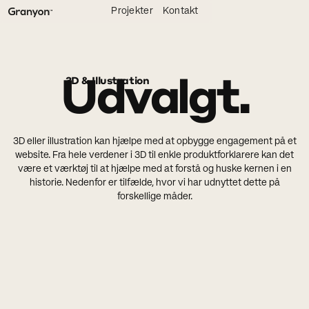
Projekter
Kontakt
Udvalgt.
3D & Illustration
3D eller illustration kan hjælpe med at opbygge engagement på et
website. Fra hele verdener i 3D til enkle produktforklarere kan det
være et værktøj til at hjælpe med at forstå og huske kernen i en
historie. Nedenfor er tilfælde, hvor vi har udnyttet dette på
forskellige måder.
Vis alle
3D & Illustration
Interaktionsdesign
Brand Strategi
Brand Design
Backend & CMS
Frontend
Indholdsstrategi
Digital Design
Visuel Identitet